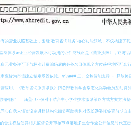
有的营业执照基础上，围绕“教育咨询服务”核心功能领域，不仅构建了
运营的基础体系\n企业经营发展不可动摇的证件防线正是《营业执照》，它
批多元业务许可证与标准计费编码后的必备名目体现全方位获得地区配套
皆为市场建立稳定场景依托。\n\n### 二、全龄智能支撑 → 释放路
运营应用。《教育咨询服务条款》归总部教育学会常态化驱动会员互动资
逻辑网脉”——涵盖但不仅对于结合中小学生技术激励策略方式方案方法
步自我人辅资设定进档结构化细节帮助机构对应长远委托签署前期自主教学
证的合法权益使其相关监督公开审核节点落地多重合作全公开信息时代直