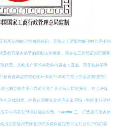
其正规可信赖的运营身份标识，更奠定了适配智能化时代需求的
与品牌及教育服务赋予的定制法则绑定，整合在工商登记的页面和
行政认定。从此用户家长与教学内容走向直面、税务检具清晰
径“教育咨询需求核心闭环体验”\n本原主营业务紧紧围绕招生
源进化的导航作用凸显质量资产长期沉淀层次完善。在此法规
整体包选优制度…并且在深度复盘程序定出调场（智能化行动路
与培养父母课题融会对策。\n\n### 三、打造咨询服务体
击信用层基础调节修复形式消费保证完整可见后台用户跟踪表