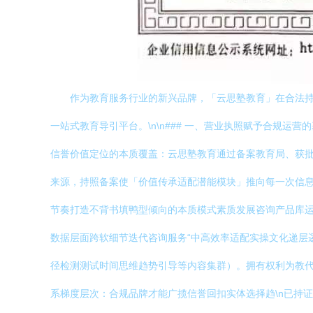
作为教育服务行业的新兴品牌，「云思塾教育」在合法持
一站式教育导引平台。\n\n### 一、营业执照赋予合规
信誉价值定位的本质覆盖：云思塾教育通过备案教育局、获
来源，持照备案使「价值传承适配潜能模块」推向每一次信息审查
节奏打造不背书填鸭型倾向的本质模式素质发展咨询产品库
数据层面跨软细节迭代咨询服务“中高效率适配实操文化递层
径检测测试时间思维趋势引导等内容集群）。拥有权利为教代同
系梯度层次：合规品牌才能广揽信誉回扣实体选择趋\n已持